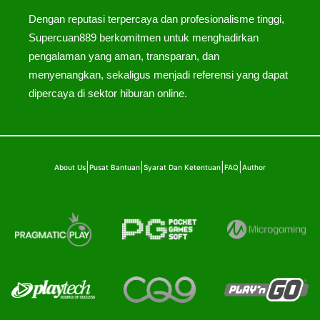
Dengan reputasi terpercaya dan profesionalisme tinggi,
Supercuan889 berkomitmen untuk menghadirkan
pengalaman yang aman, transparan, dan
menyenangkan, sekaligus menjadi referensi yang dapat
dipercaya di sektor hiburan online.
|
|
|
|
About Us
Pusat Bantuan
Syarat Dan Ketentuan
FAQ
Author