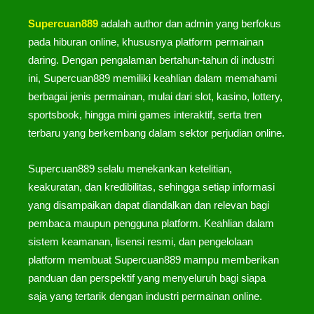
Supercuan889
adalah author dan admin yang berfokus
pada hiburan online, khususnya platform permainan
daring. Dengan pengalaman bertahun-tahun di industri
ini, Supercuan889 memiliki keahlian dalam memahami
berbagai jenis permainan, mulai dari slot, kasino, lottery,
sportsbook, hingga mini games interaktif, serta tren
terbaru yang berkembang dalam sektor perjudian online.
Supercuan889 selalu menekankan ketelitian,
keakuratan, dan kredibilitas, sehingga setiap informasi
yang disampaikan dapat diandalkan dan relevan bagi
pembaca maupun pengguna platform. Keahlian dalam
sistem keamanan, lisensi resmi, dan pengelolaan
platform membuat Supercuan889 mampu memberikan
panduan dan perspektif yang menyeluruh bagi siapa
saja yang tertarik dengan industri permainan online.